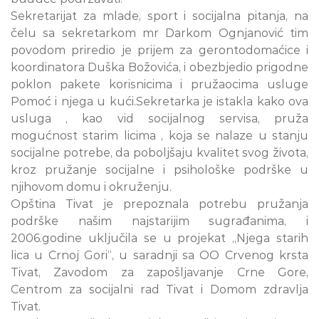
Sekretarijat za mlade, sport i socijalna pitanja, na
čelu sa sekretarkom mr Darkom Ognjanović tim
povodom priredio je prijem za gerontodomaćice i
koordinatora Duška Božovića, i obezbjedio prigodne
poklon pakete korisnicima i pružaocima usluge
Pomoć i njega u kući.Sekretarka je istakla kako ova
usluga , kao vid socijalnog servisa, pruža
mogućnost starim licima , koja se nalaze u stanju
socijalne potrebe, da poboljšaju kvalitet svog života,
kroz pružanje socijalne i psihološke podrške u
njihovom domu i okruženju.
Opština Tivat je prepoznala potrebu pružanja
podrške našim najstarijim sugrađanima, i
2006.godine uključila se u projekat „Njega starih
lica u Crnoj Gori“, u saradnji sa OO Crvenog krsta
Tivat, Zavodom za zapošljavanje Crne Gore,
Centrom za socijalni rad Tivat i Domom zdravlja
Tivat.