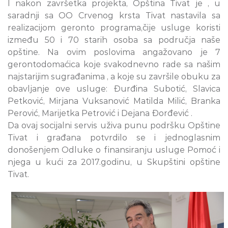
I nakon završetka projekta, Opština Tivat je , u
saradnji sa OO Crvenog krsta Tivat nastavila sa
realizacijom geronto programa,čije usluge koristi
između 50 i 70 starih osoba sa područja naše
opštine. Na ovim poslovima angažovano je 7
gerontodomaćica koje svakodnevno rade sa našim
najstarijim sugrađanima , a koje su završile obuku za
obavljanje ove usluge: Đurđina Subotić, Slavica
Petković, Mirjana Vuksanović Matilda Milić, Branka
Perović, Marijetka Petrović i Dejana Đorđević .
Da ovaj socijalni servis uživa punu podršku Opštine
Tivat i građana potvrdilo se i jednoglasnim
donošenjem Odluke o finansiranju usluge Pomoć i
njega u kući za 2017.godinu, u Skupštini opštine
Tivat.