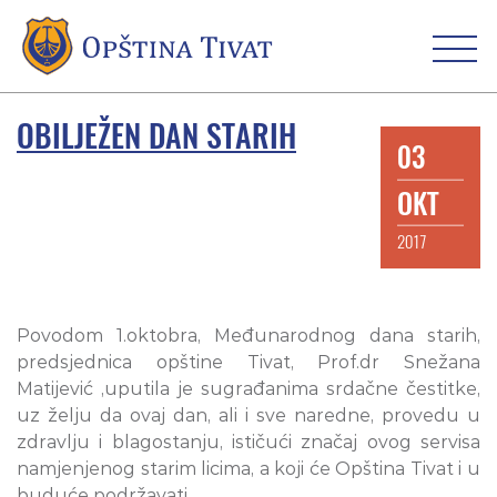
OBILJEŽEN DAN STARIH
03
OKT
2017
Povodom 1.oktobra, Međunarodnog dana starih,
predsjednica opštine Tivat, Prof.dr Snežana
Matijević ,uputila je sugrađanima srdačne čestitke,
uz želju da ovaj dan, ali i sve naredne, provedu u
zdravlju i blagostanju, ističući značaj ovog servisa
namjenjenog starim licima, a koji će Opština Tivat i u
buduće podržavati.