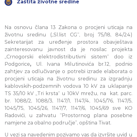
Zaštita životne sredine
Na osnovu člana 13 Zakona o procjeni uticaja na
životnu sredinu („Sl.list CG“, broj 75/18, 84/24)
Sekretarijat za uređenje prostora obavještava
zainteresovanu javnost
da je nosilac projekta
„Crnogorski elektrodistributivni sistem“ doo iz
Podgorice
,
Ul. Ivana Milutinovića br.12,
podnio
zahtjev za odlučivanje o potrebi izrade elaborata o
procjeni uticaja na životnu sredinu
za izgradnju
kablovskih-podzemnih vodova 10 kV za uklapanje
TS 35/10 kV „Tri krsta“ u 10kV mrežu, na kat. parc.
br. 1088/2, 1088/3, 1147/1, 1147/4, 1045/76, 1147/5,
1045/75, 1045/26, 1147/7, 1147/6, 1045/69 sve KO
Radovići, u zahvatu “Prostornog plana posebne
namjene za obalno područje”, opština Tivat.
U vezi sa navedenim pozivamo vas da izvršite uvid u