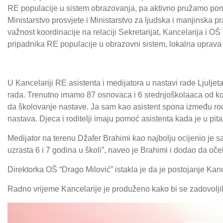
RE populacije u sistem obrazovanja, pa aktivno pružamo pomo
Ministarstvo prosvjete i Ministarstvo za ljudska i manjinska
važnost koordinacije na relaciji Sekretarijat, Kancelarija i OŠ
pripadnika RE populacije u obrazovni sistem, lokalna uprava 
U Kancelariji RE asistenta i medijatora u nastavi rade Ljuljet
rada. Trenutno imamo 87 osnovaca i 6 srednjoškolaaca od koj
da školovanje nastave. Ja sam kao asistent spona između rodi
nastava. Djeca i roditelji imaju pomoć asistenta kada je u pit
Medijator na terenu Džafer Brahimi kao najbolju ocijenio je sar
uzrasta 6 i 7 godina u školi”, naveo je Brahimi i dodao da oč
Direktorka OŠ “Drago Milović” istakla je da je postojanje Kan
Radno vrijeme Kancelarije je produženo kako bi se zadovolji