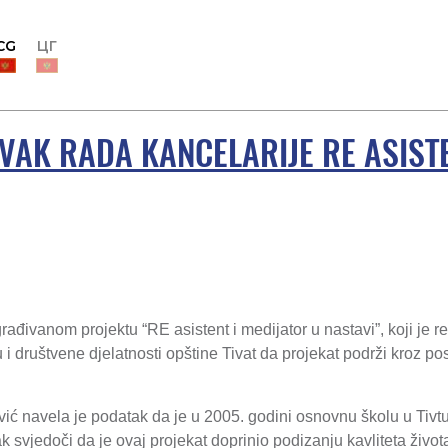
CG
ЦГ
VAK RADA KANCELARIJE RE ASISTE
građivanom projektu “RE asistent i medijator u nastavi”, koji je 
ru i društvene djelatnosti opštine Tivat da projekat podrži kroz p
vić navela je podatak da je u 2005. godini osnovnu školu u Tivt
 svjedoči da je ovaj projekat doprinio podizanju kavliteta živo