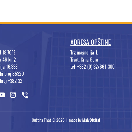
ADRESA OPŠTINE
N 18.70°E
Trg magnolija 1,
na 46 km2
Tivat, Crna Gora
ija 16.338
tel: +382 (0) 32/661-300
ki broj 85320
 broj +382 32
Opština Tivat © 2026 | made by
MaivDigital