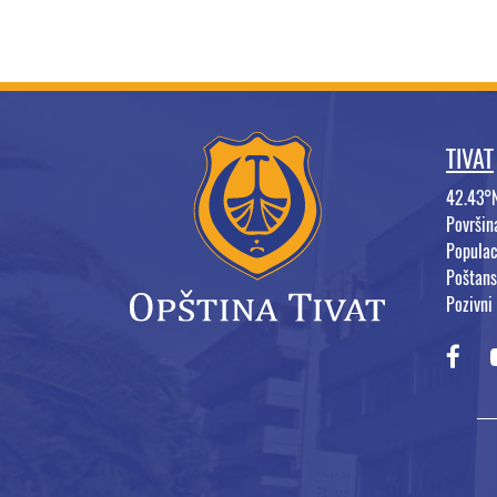
TIVAT
42.43°
Površi
Populac
Poštans
Pozivni