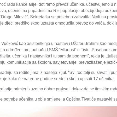
ć radu kancelarije, dotiramo prevoz učenika, učestvujemo u na
 prava, učenicima pripadnicima RE populacije obezbjeđuju udžben
 “Drago Milović”. Sekretarka se posebno zahvalila školi na prostor
je djeci predškolskog uzrasta omogućila prevoz do vrtića, dok 
a Vučković kao asistentkinja u nastavi i Džafer Brahimi kao medija
ih određeni broj pohađa I SMŠ “Mladost” u Tivtu. Posebno sam p
telja, učenika i nastavnika i tu sam da pognem”, rekla je Ljulj
anju komunikacija sa školom, savjetovanje, prevazilaženje jezičk
adnju sa roditeljima iz naselja 7.jul. “Svi roditelji su shvatili 
ekuje kako će naredne godine srednju školu upisati 17 učenika.
celarije primjer izuzetno dobre prakse i dokaz da se timskim ra
le potrebe učenika u obje smjene, a Opština Tivat će nastaviti