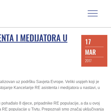
NTA I MEDIJATORA U
17
MAR
2017
realizovan uz podršku Savjeta Evrope. Veliki uspjeh koji je
ostojanje Kancelarije RE asistenta i medijatora u nastavi, u
u pohađalo 8 djece, pripadnike RE populacije, a da u ovoj
ta RE populacije u Tivtu. Prepoznali smo značaj uključivanja