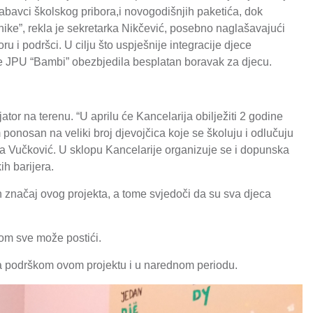
bavci školskog pribora,i novogodišnjih paketića, dok
ike”, rekla je sekretarka Nikčević, posebno naglašavajući
u i podršci. U cilju što uspješnije integracije djece
je JPU “Bambi” obezbjedila besplatan boravak za djecu.
tor na terenu. “U aprilu će Kancelarija obilježiti 2 godine
onosan na veliki broj djevojčica koje se školuju i odlučuju
eta Vučković. U sklopu Kancelarije organizuje se i dopunska
ih barijera.
pun značaj ovog projekta, a tome svjedoči da su sva djeca
dom sve može postići.
 sa podrškom ovom projektu i u narednom periodu.