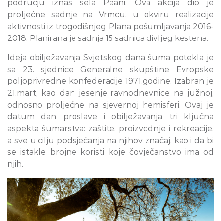
području iznas sela Peani. Ova akcija dio je
proljećne sadnje na Vrmcu, u okviru realizacije
aktivnosti iz trogodišnjeg Plana pošumljavanja 2016-
2018. Planirana je sadnja 15 sadnica divljeg kestena.
Ideja obilježavanja Svjetskog dana šuma potekla je
sa 23. sjednice Generalne skupštine Evropske
poljoprivredne konfederacije 1971.godine. Izabran je
21.mart, kao dan jesenje ravnodnevnice na južnoj,
odnosno proljećne na sjevernoj hemisferi. Ovaj je
datum dan proslave i obilježavanja tri ključna
aspekta šumarstva: zaštite, proizvodnje i rekreacije,
a sve u cilju podsjećanja na njihov značaj, kao i da bi
se istakle brojne koristi koje čovječanstvo ima od
njih.