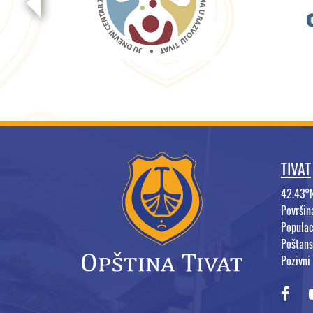
TIVAT
42.43°
Površi
Populac
Poštans
Pozivni