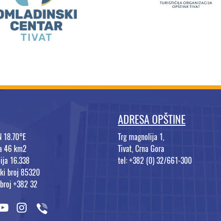
ADRESA OPŠTINE
N 18.70°E
Trg magnolija 1,
na 46 km2
Tivat, Crna Gora
ija 16.338
tel: +382 (0) 32/661-300
ki broj 85320
 broj +382 32