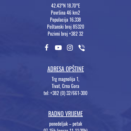
42.43°N 18.70°E
Površina 46 km2
Populacija 16.338
Poštanski broj 85320
Pozivni broj +382 32
ADRESA OPŠTINE
Trg magnolija 1,
Tivat, Crna Gora
tel: +382 (0) 32/661-300
RADNO VRIJEME
ponedeljak – petak
07-15h (pauza 11-11:30h)