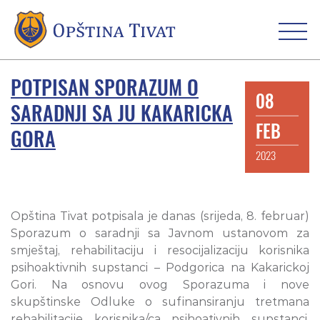
POTPISAN SPORAZUM O
08
SARADNJI SA JU KAKARICKA
FEB
GORA
2023
Opština Tivat potpisala je danas (srijeda, 8. februar)
Sporazum o saradnji sa Javnom ustanovom za
smještaj, rehabilitaciju i resocijalizaciju korisnika
psihoaktivnih supstanci – Podgorica na Kakarickoj
Gori. Na osnovu ovog Sporazuma i nove
skupštinske Odluke o sufinansiranju tretmana
rehabilitacije korisnika/ca psihoativnih supstanci,