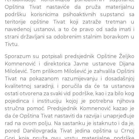
Opština Tivat nastaviće da pruža materijalnu
podršku korisnicima psihoaktivnih supstanci sa
teritorije opštine Tivat koji zatraže tretman u
navedenoj ustanovi, a to će pravo od sada imati i
strani državljani sa odobrenim stalnim boravkom u
Tivtu.
Sporazum su potpisali predsjednik Opštine Željko
Komnenović i direktorica Javne ustanove Dijana
Milošević. Tom prilikom Milošević je zahvalila Opštini
Tivat na pokazanom razumijevanju i dosadašnjoj
kvalitetnoj saradnji, i poručila da će ta ustanova
ostati otvorena za svaki vid podrške, kao i za bilo kog
pojedinca i instituciju kojoj je potrebna njihova
stručna pomoć. Predsjednik Komnenović kazao je
da će Opština Tivat nastaviti da razvija i unaprjeđuje
rad na ovom polju. Na sastanku je istaknuto i da je,
pored Danilovgrada, Tivat jedina opština u Crnoj
Gori koja pruža ovu vrstu materijalne podrške