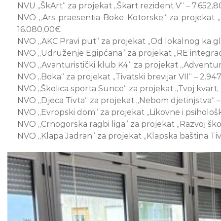
NVU „ŠkArt“ za projekat „Škart rezident V“ – 7.652,
NVO „Ars praesentia Boke Kotorske“ za projekat „D
16.080,00€
NVO „AKC Pravi put“ za projekat „Od lokalnog ka g
NVO „Udruženje Egipćana“ za projekat „RE integraci
NVO „Avanturistički klub K4“ za projekat „Adventu
NVO „Boka“ za projekat „Tivatski brevijar VII“ – 2.94
NVO „Školica sporta Sunce“ za projekat „Tvoj kvart, 
NVO „Djeca Tivta“ za projekat „Nebom djetinjstva“ 
NVO „Evropski dom“ za projekat „Likovne i psihološk
NVO „Crnogorska ragbi liga“ za projekat „Razvoj šk
NVO „Klapa Jadran“ za projekat „Klapska baština Ti