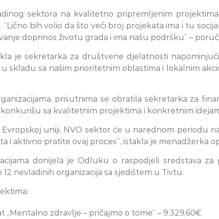
dinog sektora na kvalitetno pripremljenim projektima, 
“Lično bih volio da što veći broj projekata ima i tu soc
žovanje doprinos životu grada i ima našu podršku” – poru
rekla je sekretarka za društvene djelatnosti napominju
u skladu sa našim prioritetnim oblastima i lokalnim akc
nizacijama, prisutnima se obratila sekretarka za finans
 konkurišu sa kvalitetnim projektima i konkretnim idejam
vropskoj uniji, NVO sektor će u narednom periodu na r
 i aktivno pratite ovaj proces”, istakla je menadžerka op
zacijama donijela je Odluku o raspodjeli sredstava 
 nevladinih organizacija sa sjedištem u Tivtu.
jektima:
kat „Mentalno zdravlje – pričajmo o tome“ – 9.329,60€