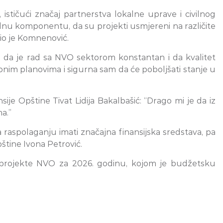
ističući značaj partnerstva lokalne uprave i civilnog
ijalnu komponentu, da su projekti usmjereni na različite
čio je Komnenović.
ći da je rad sa NVO sektorom konstantan i da kvalitet
ionim planovima i sigurna sam da će poboljšati stanje u
ije Opštine Tivat Lidija Bakalbašić: “Drago mi je da iz
a.”
aspolaganju imati značajna finansijska sredstava, pa
štine Ivona Petrović.
za projekte NVO za 2026. godinu, kojom je budžetsku