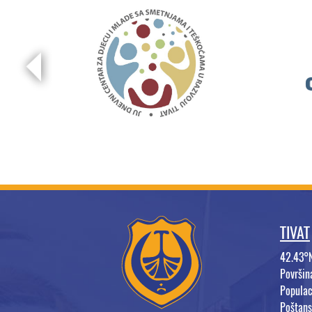
TIVAT
42.43°
Površi
Populac
Poštans