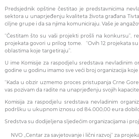
Predsjednik opštine čestitao je predstavnicima nevla
sektora u unaprjeđenju kvaliteta života građana Tivta. 
ciljne grupe i da sa njima komuniciraju. Vaše je anga
“Čestitam što su vaši projekti prošli na konkursu”, 
projekata govori u prilog tome. “Ovih 12 projekata su 
oblastima koje targetiraju”.
U ime Komisije za raspodjelu sredstava nevladinim orga
godine u godinu imamo sve veći broj organizacija koje
“Kada u obzir uzmemo proces pristupanja Crne Gore E
vas pozivam da radite na unaprjeđenju svojih kapaciteta
Komisija za raspodjelu sredstava nevladinim organi
podršku u ukupnom iznosu od 84.000,00 eura dobilo 12
Sredstva su dodijeljena sljedećim organizacijama i pro
NVO „Centar za savjetovanje i lični razvoj“ za proje