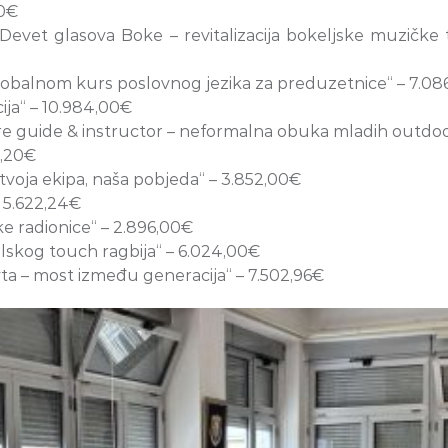
80€
evet glasova Boke – revitalizacija bokeljske muzičke t
lobalnom kurs poslovnog jezika za preduzetnice“ – 7.0
ja“ – 10.984,00€
re guide & instructor – neformalna obuka mladih outdoo
7,20€
tvoja ekipa, naša pobjeda“ – 3.852,00€
– 5.622,24€
e radionice“ – 2.896,00€
olskog touch ragbija“ – 6.024,00€
vta – most između generacija“ – 7.502,96€