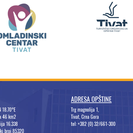
ADRESA OPŠTINE
N 18.70°E
Trg magnolija 1,
na 46 km2
Tivat, Crna Gora
ija 16.338
tel: +382 (0) 32/661-300
ki broj 85320