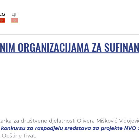
CG
ЦГ
INIM ORGANIZACIJAMA ZA SUFINA
rka za društvene djelatnosti Olivera Mišković Vidojević
konkursu za raspodjelu sredstava za projekte NVO 
a Opštine Tivat.