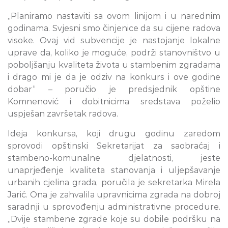
„Planiramo nastaviti sa ovom linijom i u narednim
godinama. Svjesni smo činjenice da su cijene radova
visoke. Ovaj vid subvencije je nastojanje lokalne
uprave da, koliko je moguće, podrži stanovništvo u
poboljšanju kvaliteta života u stambenim zgradama
i drago mi je da je odziv na konkurs i ove godine
dobar“ – poručio je predsjednik opštine
Komnenović i dobitnicima sredstava poželio
uspješan završetak radova.
Ideja konkursa, koji drugu godinu zaredom
sprovodi opštinski Sekretarijat za saobraćaj i
stambeno-komunalne djelatnosti, jeste
unaprjeđenje kvaliteta stanovanja i uljepšavanje
urbanih cjelina grada, poručila je sekretarka Mirela
Jarić. Ona je zahvalila upravnicima zgrada na dobroj
saradnji u sprovođenju administrativne procedure.
„Dvije stambene zgrade koje su dobile podršku na