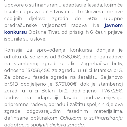
ugovore o sufinansiranju adaptacije fasada, kojim će
lokalna uprava učestvovati u troškovima obnove
spoljnih djelova zgrada do 50% ukupne
predračunske vrijednosti radova. Na
javnom
konkursu
Opštine Tivat, od pristiglih 6, četiri prijave
ispunile su uslove.
Komisija za sprovođenje konkursa donijela je
odluku da se iznos od 9.058,06€, dodijeli za radove
na stambenoj zgradi u ulici Zagrebačka br.15,
odnosno 15.058,45€ za zgradu u ulici Istarska br.5.
Za obnovu fasade zgrade na šetalištu Seljanovo
br.51B dodijeljeno je 3.751,00€, dok je stambenoj
zgradi u ulici Belani br.2 dodijeljeno 11.767,25€.
Radovi na adaptaciji fasade podrazumijevaju
pripremne radove, obradu i zaštitu spoljnih djelova
zgrade odgovarajućim fasadnim materijalima,
definisane opštinskom
Odlukom o sufinansiranju
adaptacije spoljnih djelova zgrada
.