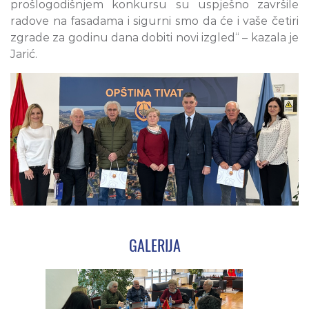
prošlogodišnjem konkursu su uspješno završile
radove na fasadama i sigurni smo da će i vaše četiri
zgrade za godinu dana dobiti novi izgled“ – kazala je
Jarić.
GALERIJA