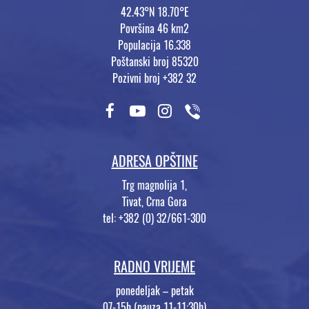
42.43°N 18.70°E
Površina 46 km2
Populacija 16.338
Poštanski broj 85320
Pozivni broj +382 32
ADRESA OPŠTINE
Trg magnolija 1,
Tivat, Crna Gora
tel: +382 (0) 32/661-300
RADNO VRIJEME
ponedeljak – petak
07-15h (pauza 11-11:30h)