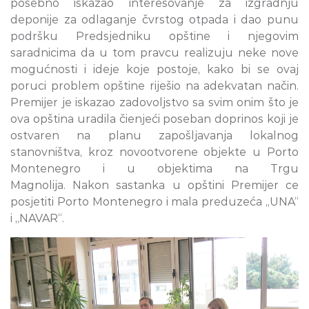
posebno iskazao interesovanje za izgradnju
deponije za odlaganje čvrstog otpada i dao punu
podršku Predsjedniku opštine i njegovim
saradnicima da u tom pravcu realizuju neke nove
mogućnosti i ideje koje postoje, kako bi se ovaj
poruci problem opštine riješio na adekvatan način.
Premijer je iskazao zadovoljstvo sa svim onim što je
ova opština uradila čienjeći poseban doprinos koji je
ostvaren na planu zapošljavanja lokalnog
stanovništva, kroz novootvorene objekte u Porto
Montenegro i u objektima na Trgu
Magnolija. Nakon sastanka u opštini Premijer ce
posjetiti Porto Montenegro i mala preduzeća „UNA“
i „NAVAR“.