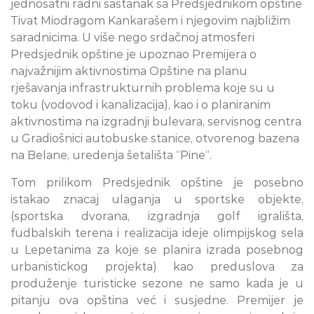
jednosatni radni sastanak sa Predsjednikom opštine
Tivat Miodragom Kankarašem i njegovim najbližim
saradnicima. U više nego srdačnoj atmosferi
Predsjednik opštine je upoznao Premijera o
najvažnijim aktivnostima Opštine na planu
rješavanja infrastrukturnih problema koje su u
toku (vodovod i kanalizacija), kao i o planiranim
aktivnostima na izgradnji bulevara, servisnog centra
u Gradiošnici autobuske stanice, otvorenog bazena
na Belane, uredenja šetališta “Pine“.
Tom prilikom Predsjednik opštine je posebno
istakao znacaj ulaganja u sportske objekte,
(sportska dvorana, izgradnja golf igrališta,
fudbalskih terena i realizacija ideje olimpijskog sela
u Lepetanima za koje se planira izrada posebnog
urbanistickog projekta) kao preduslova za
produženje turisticke sezone ne samo kada je u
pitanju ova opština već i susjedne. Premijer je