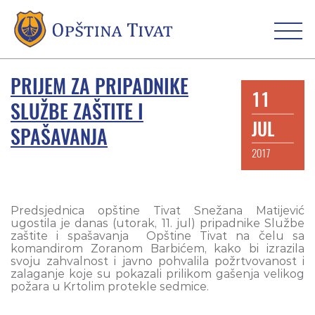
PRIJEM ZA PRIPADNIKE
11
SLUŽBE ZAŠTITE I
JUL
SPAŠAVANJA
2017
Predsjednica opštine Tivat Snežana Matijević
ugostila je danas (utorak, 11. jul) pripadnike Službe
zaštite i spašavanja Opštine Tivat na čelu sa
komandirom Zoranom Barbićem, kako bi izrazila
svoju zahvalnost i javno pohvalila požrtvovanost i
zalaganje koje su pokazali prilikom gašenja velikog
požara u Krtolim protekle sedmice.