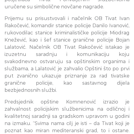
uručene su simbolične novčane nagrade.
Prijemu su prisustvovali i načelnik OB Tivat Ivan
Rakočević, komandir stanice policije Danilo Ivanović,
rukovodilac stanice kriminalističke policije Miodrag
Knežević, kao i šef stanice granične policije Bojan
Lalatović. Načelnik OB Tivat Rakočević istakao je
izuzetnu saradnju i komunikaciju koju
svakodnevno ostvaruju sa opštinskim organima i
službama, a Lalatović je zahvalio Opštini što po prvi
put zvanično ukazuje priznanje za rad tivatske
granične policije, kao sastavnog dijela
bezbjednosnih službi.
Predsjednik opštine Komnenović izrazio je
zahvalnost policijskim službenicima na odličnoj i
kvalitetnoj saradnji sa gradskom upravom u godini
na izmaku. “Svima nama cilj je isti – da Tivat koji je
poznat kao miran mediteranski grad, to i ostane.