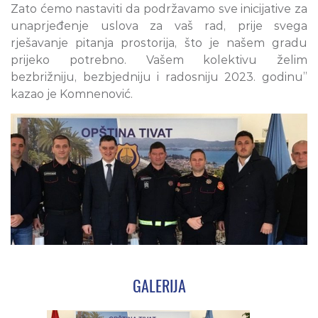
Zato ćemo nastaviti da podržavamo sve inicijative za
unaprjeđenje uslova za vaš rad, prije svega
rješavanje pitanja prostorija, što je našem gradu
prijeko potrebno. Vašem kolektivu želim
bezbrižniju, bezbjedniju i radosniju 2023. godinu”
kazao je Komnenović.
GALERIJA