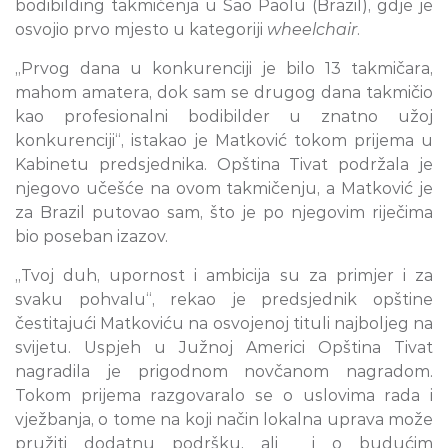
bodibilding takmičenja u Sao Paolu (Brazil), gdje je
osvojio prvo mjesto u kategoriji
wheelchair
.
„Prvog dana u konkurenciji je bilo 13 takmičara,
mahom amatera, dok sam se drugog dana takmičio
kao profesionalni bodibilder u znatno užoj
konkurenciji“, istakao je Matković tokom prijema u
Kabinetu predsjednika. Opština Tivat podržala je
njegovo učešće na ovom takmičenju, a Matković je
za Brazil putovao sam, što je po njegovim riječima
bio poseban izazov.
„Tvoj duh, upornost i ambicija su za primjer i za
svaku pohvalu“, rekao je predsjednik opštine
čestitajući Matkoviću na osvojenoj tituli najboljeg na
svijetu. Uspjeh u Južnoj Americi Opština Tivat
nagradila je prigodnom novčanom nagradom.
Tokom prijema razgovaralo se o uslovima rada i
vježbanja, o tome na koji način lokalna uprava može
pružiti dodatnu podršku, ali i o budućim