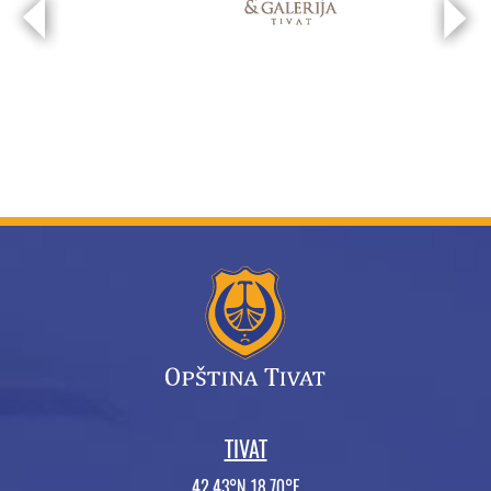
TIVAT
42.43°N 18.70°E