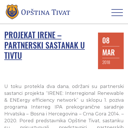
PROJEKAT IRENE –
08
PARTNERSKI SASTANAK U
MAR
TIVTU
2018
U toku protekla dva dana, održani su partnerski
sastanci projekta “IRENE: Interregional Renewable
& ENEergy efficiency network” u sklopu 1. poziva
programa Interreg IPA prekogranične saradnje
Hrvatska – Bosna i Hercegovina – Crna Gora 2014. –
2020. Pored predstavnika Opštine Tivat, sastanku
su prisustvovali predstavnici partnerskih