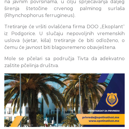
na javnim površinama, u cilju sprječavanja daljeg
širenja štetočine crvenog palminog surlaša
(Rhynchophorus ferrugineus).
Tretiranje će vršiti ovlašćena firma DOO „Ekoplant“
iz Podgorice. U slučaju nepovoljnih vremenskih
uslova (vjetar, kiša) tretiranje će biti odloženo, o
čemu će javnost biti blagovremeno obavještena.
Mole se pčelari sa područja Tivta da adekvatno
zaštite pčelinja društva.