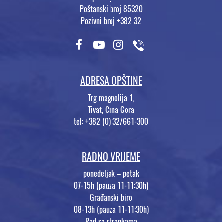
Poštanski broj 85320
Pozivni broj +382 32
ADRESA OPŠTINE
Trg magnolija 1,
Tivat, Crna Gora
tel: +382 (0) 32/661-300
RADNO VRIJEME
ponedeljak – petak
07-15h (pauza 11-11:30h)
Građanski biro
08-13h (pauza 11-11:30h)
Rad sa strankama