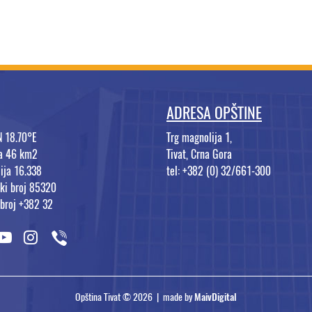
ADRESA OPŠTINE
N 18.70°E
Trg magnolija 1,
na 46 km2
Tivat, Crna Gora
ija 16.338
tel: +382 (0) 32/661-300
ki broj 85320
 broj +382 32
Opština Tivat © 2026 | made by
MaivDigital