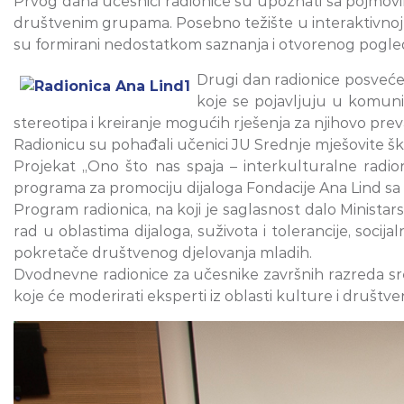
Prvog dana učesnici radionice su upoznati sa pojmovim
društvenim grupama. Posebno težište u interaktivnoj dis
su formirani nedostatkom saznanja i otvorenog pogle
Drugi dan radionice posvećen 
koje se pojavljuju u komunik
stereotipa i kreiranje mogućih rješenja za njihovo prev
Radionicu su pohađali učenici JU Srednje mješovite ško
Projekat „Ono što nas spaja – interkulturalne radi
programa za promociju dijaloga Fondacije Ana Lind sa
Program radionica, na koji je saglasnost dalo Ministar
rad u oblastima dijaloga, suživota i tolerancije, soc
pokretače društvenog djelovanja mladih.
Dvodnevne radionice za učesnike završnih razreda srednj
koje će moderirati eksperti iz oblasti kulture i društv