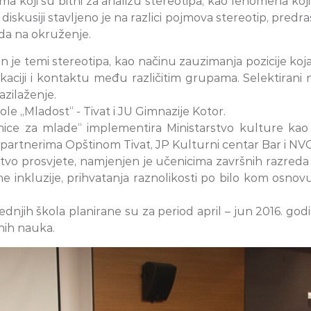
a koji su bitni za analizu stereotipa, kao fenomena koj
kusiji stavljeno je na razlici pojmova stereotip, predrasu
da na okruženje.
je temi stereotipa, kao načinu zauzimanja pozicije koja n
aciji i kontaktu među različitim grupama. Selektirani 
azilaženje.
le „Mladost“ - Tivat i JU Gimnazije Kotor.
onice za mlade“ implementira Ministarstvo kulture k
 partnerima Opštinom Tivat, JP Kulturni centar Bar i N
stvo prosvjete, namjenjen je učenicima završnih razreda s
ijalne inkluzije, prihvatanja raznolikosti po bilo kom o
ih škola planirane su za period april – jun 2016. godine, 
enih nauka.