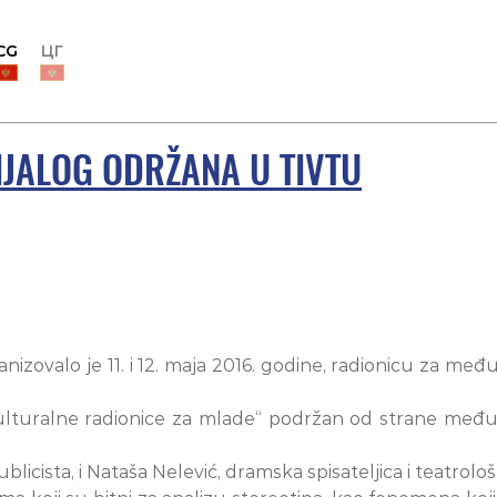
CG
ЦГ
IJALOG ODRŽANA U TIVTU
izovalo je 11. i 12. maja 2016. godine, radionicu za međ
rkulturalne radionice za mlade“ podržan od strane među
ublicista, i Nataša Nelević, dramska spisateljica i teatrološ