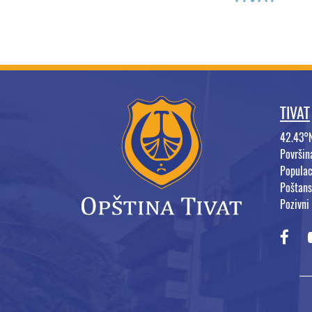
TIVAT
42.43°
Površi
Populac
Poštans
Pozivni