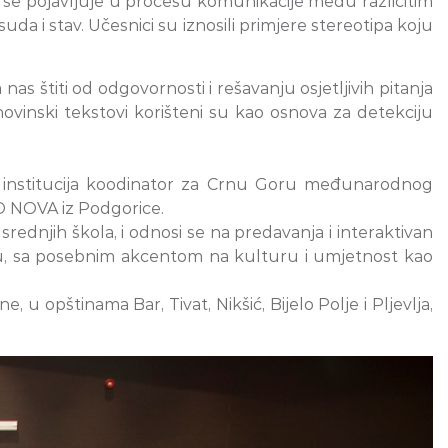
i se pojavljuje u procesu komunikacije među različitim
da i stav. Učesnici su iznosili primjere stereotipa koju
as štiti od odgovornosti i rešavanju osjetljivih pitanja
novinski tekstovi korišteni su kao osnova za detekciju
ao institucija koodinator za Crnu Goru međunarodnog
VO NOVA iz Podgorice.
rednjih škola, i odnosi se na predavanja i interaktivan
snovu, sa posebnim akcentom na kulturu i umjetnost kao
u opštinama Bar, Tivat, Nikšić, Bijelo Polje i Pljevlja,