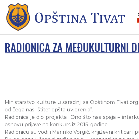
RADIONICA ZA MEĐUKULTURNI D
Ministarstvo kulture u saradnji sa Opštinom Tivat organ
od čega nas "štite" opšta uvjerenja”.
Radionica je dio projekta „Ono što nas spaja – inte
osnovu prijave na konkurs iz 2015. godine.
Radionicu su vodili Marinko Vorgić, književni kritičar i p