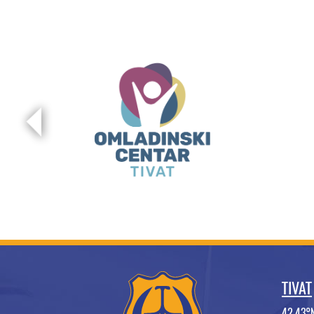
TIVAT
42.43°