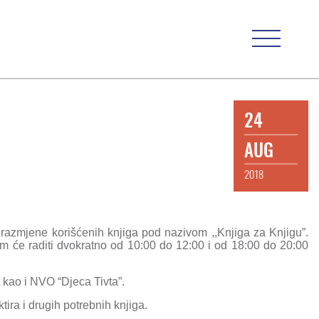
24
AUG
2018
m razmjene korišćenih knjiga pod nazivom ,,Knjiga za Knjigu”.
am će raditi dvokratno od 10:00 do 12:00 i od 18:00 do 20:00
 kao i NVO “Djeca Tivta”.
tira i drugih potrebnih knjiga.