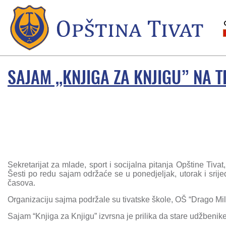
SAJAM ,,KNJIGA ZA KNJIGU” NA 
Sekretarijat za mlade, sport i socijalna pitanja Opštine Tiv
Šesti po redu sajam održaće se u ponedjeljak, utorak i srij
časova.
Organizaciju sajma podržale su tivatske škole, OŠ “Drago Mil
Sajam “Knjiga za Knjigu” izvrsna je prilika da stare udžbenike,