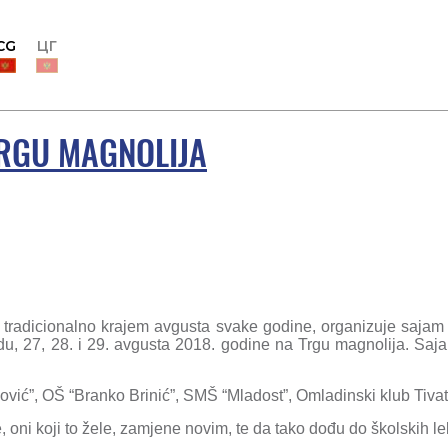
CG
ЦГ
TRGU MAGNOLIJA
at, tradicionalno krajem avgusta svake godine, organizuje saja
edu, 27, 28. i 29. avgusta 2018. godine na Trgu magnolija. Saj
ović”, OŠ “Branko Brinić”, SMŠ “Mladost”, Omladinski klub Tivat
 oni koji to žele, zamjene novim, te da tako dođu do školskih lek