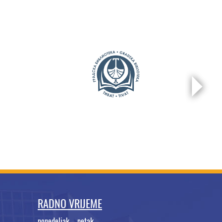
RADNO VRIJEME
ponedeljak – petak