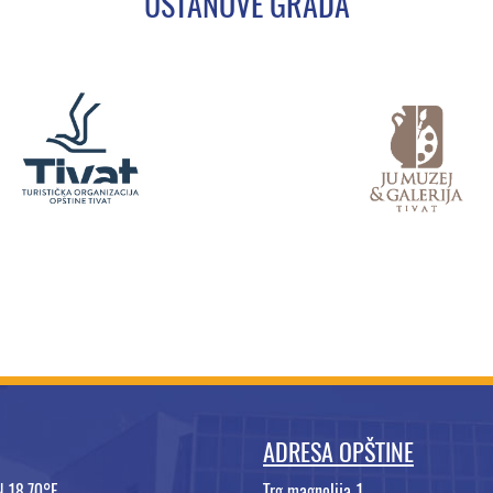
USTANOVE GRADA
ADRESA OPŠTINE
N 18.70°E
Trg magnolija 1,