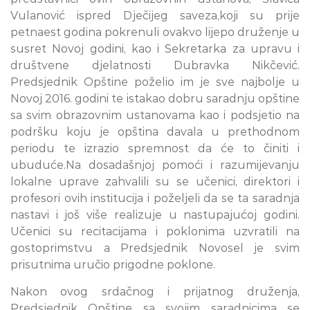
Vulanović ispred Dječijeg saveza,koji su prije
petnaest godina pokrenuli ovakvo lijepo druženje u
susret Novoj godini, kao i Sekretarka za upravu i
društvene djelatnosti Dubravka Nikčević.
Predsjednik Opštine poželio im je sve najbolje u
Novoj 2016. godini te istakao dobru saradnju opštine
sa svim obrazovnim ustanovama kao i podsjetio na
podršku koju je opština davala u prethodnom
periodu te izrazio spremnost da će to činiti i
ubuduće.Na dosadašnjoj pomoći i razumijevanju
lokalne uprave zahvalili su se učenici, direktori i
profesori ovih institucija i poželjeli da se ta saradnja
nastavi i još više realizuje u nastupajućoj godini.
Učenici su recitacijama i poklonima uzvratili na
gostoprimstvu a Predsjednik Novosel je svim
prisutnima uručio prigodne poklone.
Nakon ovog srdačnog i prijatnog druženja,
Predsjednik Opštine sa svojim saradnicima se