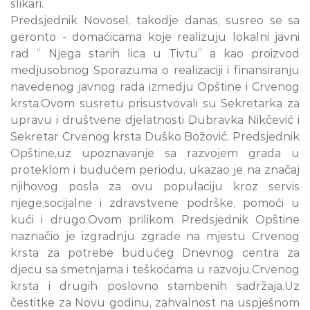
slikari.
Predsjednik Novosel, takodje danas, susreo se sa
geronto - domaćicama koje realizuju lokalni javni
rad “ Njega starih lica u Tivtu” a kao proizvod
medjusobnog Sporazuma o realizaciji i finansiranju
navedenog javnog rada izmedju Opštine i Crvenog
krsta.Ovom susretu prisustvovali su Sekretarka za
upravu i društvene djelatnosti Dubravka Nikčević i
Sekretar Crvenog krsta Duško Božović. Predsjednik
Opštine,uz upoznavanje sa razvojem grada u
proteklom i budućem periodu, ukazao je na značaj
njihovog posla za ovu populaciju kroz servis
njege,socijalne i zdravstvene podrške, pomoći u
kući i drugo.Ovom prilikom Predsjednik Opštine
naznačio je izgradnju zgrade na mjestu Crvenog
krsta za potrebe budućeg Dnevnog centra za
djecu sa smetnjama i teškoćama u razvoju,Crvenog
krsta i drugih poslovno stambenih sadržaja.Uz
čestitke za Novu godinu, zahvalnost na uspješnom