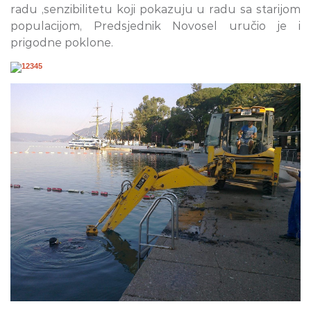
radu ,senzibilitetu koji pokazuju u radu sa starijom
populacijom, Predsjednik Novosel uručio je i
prigodne poklone.