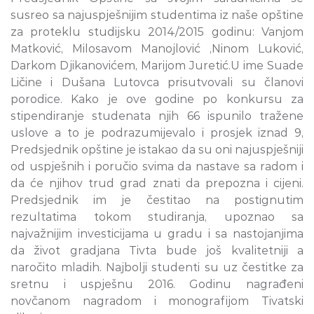
susreo sa najuspješnijim studentima iz naše opštine
za proteklu studijsku 2014/2015 godinu: Vanjom
Matković, Milosavom Manojlović ,Ninom Luković,
Darkom Djikanovićem, Marijom Juretić.U ime Suade
Ličine i Dušana Lutovca prisutvovali su članovi
porodice. Kako je ove godine po konkursu za
stipendiranje studenata njih 66 ispunilo tražene
uslove a to je podrazumijevalo i prosjek iznad 9,
Predsjednik opštine je istakao da su oni najuspješniji
od uspješnih i poručio svima da nastave sa radom i
da će njihov trud grad znati da prepozna i cijeni.
Predsjednik im je čestitao na postignutim
rezultatima tokom studiranja, upoznao sa
najvažnijim investicijama u gradu i sa nastojanjima
da život gradjana Tivta bude još kvalitetniji a
naročito mladih. Najbolji studenti su uz čestitke za
sretnu i uspješnu 2016. Godinu nagrađeni
novčanom nagradom i monografijom Tivatski