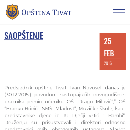
SAOPŠTENJE
25
FEB
2016
Predsjednik opštine Tivat, Ivan Novosel, danas je
(30.12.2015.) povodom nastupajućih novogodišnjih
praznika primio učenike OŠ „Drago Milović“,” OŠ
“Branko Brinić”, SMŠ „Mladost“, Muzičke škole, kao i
predstavnike djece iz JU Dječji vrtić “ Bambi“.
Druženju su prisustvovali i direktori odnosno
predstavnici ovih obrazovnih ustanova, Slavica