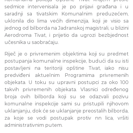
sedmice intervenisala je po prijavi građana i u
saradnji sa tivatskim Komunalnim preduzećem,
uklonila dio lima većih dimenzija, koji je visio sa
jednog od bilborda na Jadranskoj magistrali, u blizini
Aerodroma Tivat, i prijetio da ugrozi bezbjednost
učesnika u saobraćaju.
Riječ je o privremenim objektima koji su predmet
postupanja komunalne inspekcije, budući da su isti
postavljeni na teritoriji opštine Tivat, iako nisu
predviđeni aktuelnim Programima privremenih
objekata. U toku su upravni postupci za oko 100
takvih privremenih objekata. Vlasnici određenog
broja ovih bilborda koji su se odazvali pozivu
komunalne inspekcije sami su pristupili njihovom
uklanjanju, dok će se uklanjanje preostalih bilborda,
za koje se vodi postupak protiv nn lica, vršiti
administrativnim putem.