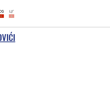
CG
ЦГ
OVIĆI