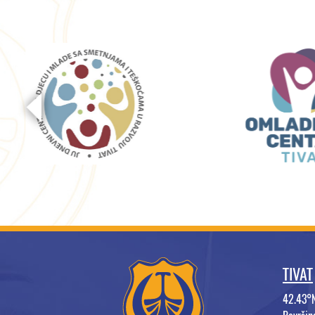
TIVAT
42.43°