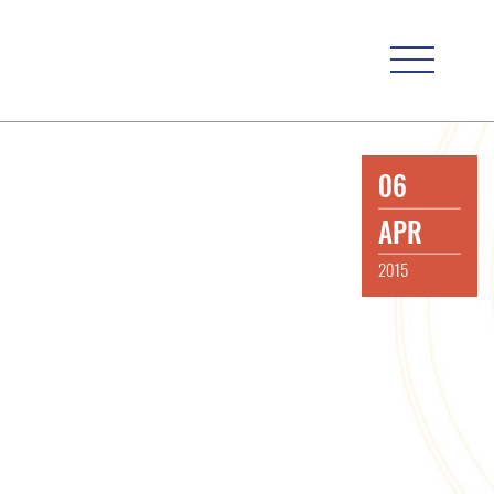
06
APR
2015