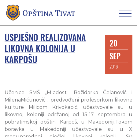
USPJEŠNO REALIZOVANA
20
LIKOVNA KOLONIJA U
SEP
KARPOŠU
2016
Učenice SMŠ „Mladost“ Božidarka Čelanović i
MilenaMićunović , predvođeni profesorkom likovne
kulture Milicom Krivokapić, učestvovale su u
likovnoj koloniji održanoj od 15-17. septembra u
pobratimskoj opštini Karpoš, u Makedoniji.Tokom
boravka u Makedoniji učestvovale su u X
međunarodnoj dječjoj likovnoj koloniji „Sv.