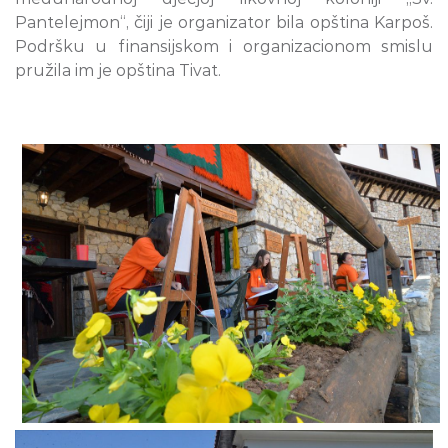
Pantelejmon“, čiji je organizator bila opština Karpoš.
Podršku u finansijskom i organizacionom smislu
pružila im je opština Tivat.