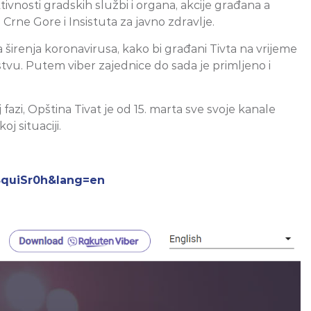
ivnosti gradskih službi i organa, akcije građana a
rne Gore i Insistuta za javno zdravlje.
renja koronavirusa, kako bi građani Tivta na vrijeme
nstvu. Putem viber zajednice do sada je primljeno i
 fazi, Opština Tivat je od 15. marta sve svoje kanale
j situaciji.
8quiSr0h&lang=en