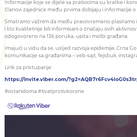
Informacije koje se dijele sa pratiocima su kratke i ko
članovi zajednice među prvima dobijaju i informacije o
Smatramo važnim da među pravovremeno plasiramo infor
i što kvalitetnije bili informisani o značaju ovih akti
odogovoreno na 136 poruka, upita i molbi građana.
Imajući u vidu da se, usljed razvoja epidemije, Crna Gora
komunikacije sa građanima – veb-sajt, fejsbuk, instagram
Link za pristupanje:
https://invite.viber.com/?g2=AQB7r6Fcv4loG0
#ostanidoma #tivatprotivkorone