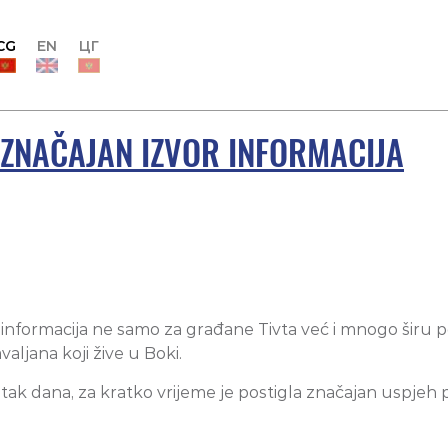
CG
EN
ЦГ
T ZNAČAJAN IZVOR INFORMACIJA
 informacija ne samo za građane Tivta već i mnogo širu po
aljana koji žive u Boki.
ak dana, za kratko vrijeme je postigla značajan uspjeh 