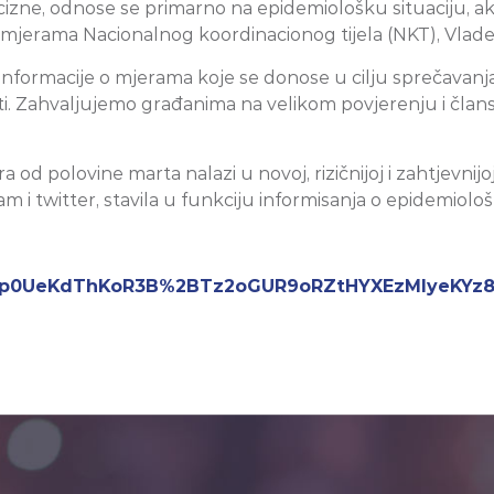
ncizne, odnose se primarno na epidemiološku situaciju, akt
 mjerama Nacionalnog koordinacionog tijela (NKT), Vlade C
macije o mjerama koje se donose u cilju sprečavanja ši
vnosti. Zahvaljujemo građanima na velikom povjerenju i čla
 od polovine marta nalazi u novoj, rizičnijoj i zahtjevnijoj
 i twitter, stavila u funkciju informisanja o epidemiološko
s3trp0UeKdThKoR3B%2BTz2oGUR9oRZtHYXEzMIyeKYz