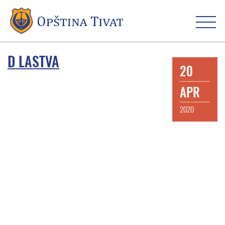
D LASTVA
20
APR
2020