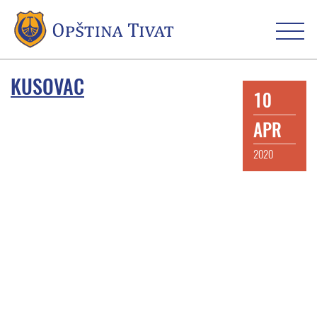
KUSOVAC
10
APR
2020