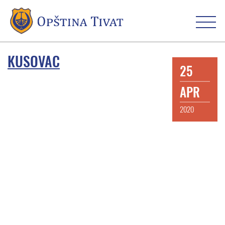
KUSOVAC
25
APR
2020