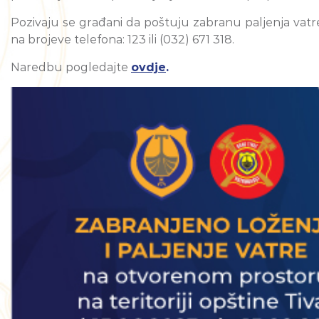
Pozivaju se građani da poštuju zabranu paljenja vatre
na brojeve telefona: 123 ili (032) 671 318.
Naredbu pogledajte
ovdje
.