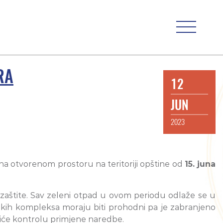
RA
12
JUN
2023
na otvorenom prostoru na teritoriji opštine od
15. juna
aštite. Sav zeleni otpad u ovom periodu odlaže se u
ih kompleksa moraju biti prohodni pa je zabranjeno
ršiće kontrolu primjene naredbe.