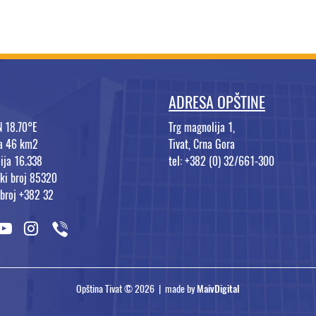
ADRESA OPŠTINE
N 18.70°E
Trg magnolija 1,
na 46 km2
Tivat, Crna Gora
ija 16.338
tel: +382 (0) 32/661-300
ki broj 85320
 broj +382 32
Opština Tivat © 2026 | made by
MaivDigital