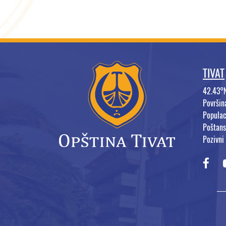
TIVAT
42.43°
Površi
Populac
Poštans
Pozivni