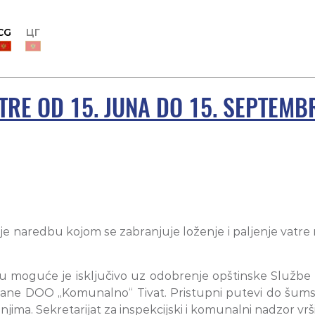
CG
ЦГ
TRE OD 15. JUNA DO 15. SEPTEMB
je naredbu kojom se zabranjuje loženje i paljenje vatre 
 moguće je isključivo uz odobrenje opštinske Službe z
e DOO „Komunalno“ Tivat. Pristupni putevi do šumsk
a njima. Sekretarijat za inspekcijski i komunalni nadzor v