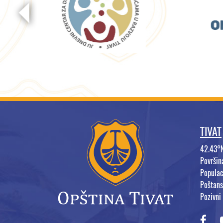
TIVAT
42.43°
Površi
Populac
Poštans
Pozivni