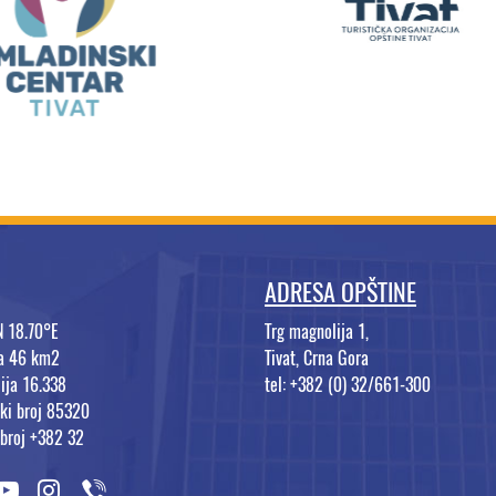
ADRESA OPŠTINE
N 18.70°E
Trg magnolija 1,
na 46 km2
Tivat, Crna Gora
ija 16.338
tel: +382 (0) 32/661-300
ki broj 85320
 broj +382 32