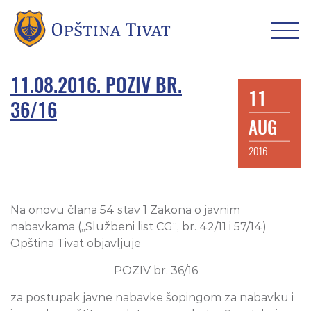
11.08.2016. POZIV BR.
11
36/16
AUG
2016
Na onovu člana 54 stav 1 Zakona o javnim
nabavkama („Službeni list CG“, br. 42/11 i 57/14)
Opština Tivat objavljuje
POZIV br. 36/16
za postupak javne nabavke šopingom za nabavku i