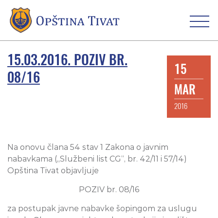
15.03.2016. POZIV BR.
15
08/16
MAR
2016
Na onovu člana 54 stav 1 Zakona o javnim
nabavkama („Službeni list CG“, br. 42/11 i 57/14)
Opština Tivat objavljuje
POZIV br. 08/16
za postupak javne nabavke šopingom za uslugu