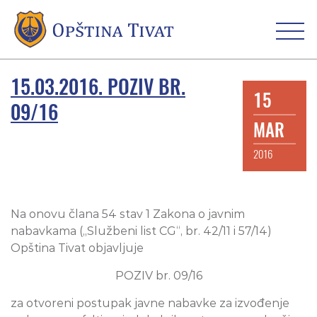
15.03.2016. POZIV BR.
15
09/16
MAR
2016
Na onovu člana 54 stav 1 Zakona o javnim
nabavkama („Službeni list CG“, br. 42/11 i 57/14)
Opština Tivat objavljuje
POZIV br. 09/16
za otvoreni postupak javne nabavke za izvođenje