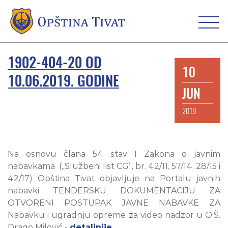
1902-404-20 OD
10
10.06.2019. GODINE
JUN
2019
Na osnovu člana 54 stav 1 Zakona o javnim
nabavkama („Službeni list CG“, br. 42/11, 57/14, 28/15 i
42/17) Opština Tivat objavljuje na Portalu javnih
nabavki TENDERSKU DOKUMENTACIJU ZA
OTVORENI POSTUPAK JAVNE NABAVKE ZA
Nabavku i ugradnju opreme za video nadzor u O.Š.
Drago Milović -
detaljnije