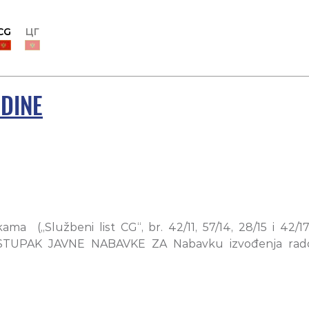
CG
ЦГ
ODINE
 („Službeni list CG“, br. 42/11, 57/14, 28/15 i 42/17
 JAVNE NABAVKE ZA Nabavku izvođenja radova na