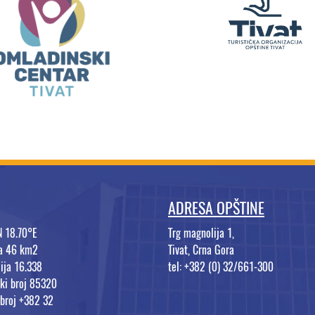
ADRESA OPŠTINE
N 18.70°E
Trg magnolija 1,
na 46 km2
Tivat, Crna Gora
ija 16.338
tel: +382 (0) 32/661-300
ki broj 85320
 broj +382 32