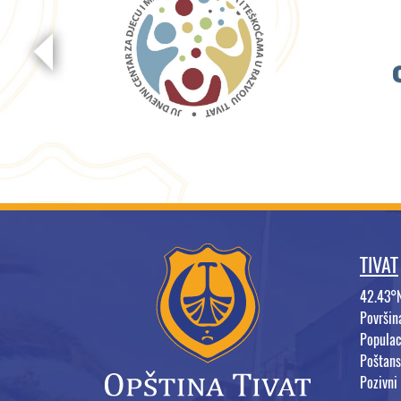
TIVAT
42.43°
Površi
Populac
Poštans
Pozivni