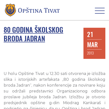
80 GODINA ŠKOLSKOG
21
BRODA JADRAN
MAR
2013
U holu Opštine Tivat u 12:30 sati otvorena je izložba
slika i istorijskih artefakata „80 godina školskog
broda Jadran“, nakon konferencije za novinare koju
su održali predstavnici Organizacionog odbora
proslave jubileja broda Jadran. Izložbu je otvorio
predsjednik opštine g-din Miodrag Kankaraš i
podsjetio na činjenicu da su Opština i brod Jadran