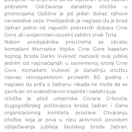
pobratimi. Održavanje današnje izložbe u
prostorijama Opštine je još jedan dokaz njihove
neraskidive veze. Predsjednik je naglasio da je brod
Jadran jedno od najvećih pokretnih dobara Crne
Gore, ali i svojevrstan vizuelni zaštitni znak Tivta.
Nakon predsjednika prisutnima se obratio
komadant Mornarice Vojske Crne Gore kapetan
bojnog broda Darko Vuković nazvavši ovaj jubilej
jednim od najznačajnijih u savremenoj istoriji Crne
Gore. Komadant Vuković je današnju izložbu
nazvao retrospektivom proteklih 80 godina, i
naglasio da priča o Jadranu nikada ne može da se
završi jer on svakodnevno inspiriše i nadahnjuje.
Izložba je plod umjetnika Gorana Grkovića,
dugogodišnjeg poštovaoca broda Jadran i člana
organizacionog komiteta proslave. Otvaranju
izložbe, koja je prva u nizu aktivnosti povodom
obilježavanja jubileja školskog broda Jadran,