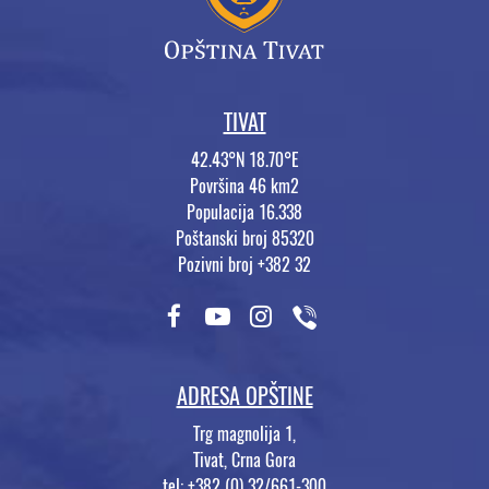
TIVAT
42.43°N 18.70°E
Površina 46 km2
Populacija 16.338
Poštanski broj 85320
Pozivni broj +382 32
ADRESA OPŠTINE
Trg magnolija 1,
Tivat, Crna Gora
tel: +382 (0) 32/661-300