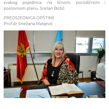
svakog pojedinca, na ličnom, porodičnom i
poslovnom planu. Sretan Božić.
PREDSJEDNICA OPŠTINE
Prof.dr Snežana Matijević