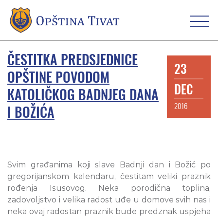
ČESTITKA PREDSJEDNICE
23
OPŠTINE POVODOM
DEC
KATOLIČKOG BADNJEG DANA
2016
I BOŽIĆA
Svim građanima koji slave Badnji dan i Božić po
gregorijanskom kalendaru, čestitam veliki praznik
rođenja Isusovog. Neka porodična toplina,
zadovoljstvo i velika radost uđe u domove svih nas i
neka ovaj radostan praznik bude predznak uspjeha