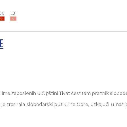
CG
ЦГ
E
u ime zaposlenih u Opštini Tivat čestitam praznik slobode i
 trasirala slobodarski put Crne Gore, utkajući u naš p