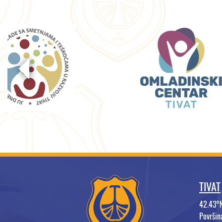
TIVAT
42.43°
Površi