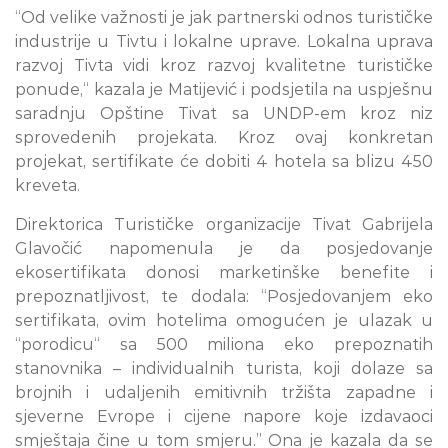
“Od velike važnosti je jak partnerski odnos turističke
industrije u Tivtu i lokalne uprave. Lokalna uprava
razvoj Tivta vidi kroz razvoj kvalitetne turističke
ponude,“ kazala je Matijević i podsjetila na uspješnu
saradnju Opštine Tivat sa UNDP-em kroz niz
sprovedenih projekata. Kroz ovaj konkretan
projekat, sertifikate će dobiti 4 hotela sa blizu 450
kreveta.
Direktorica Turističke organizacije Tivat Gabrijela
Glavočić napomenula je da posjedovanje
ekosertifikata donosi marketinške benefite i
prepoznatljivost, te dodala: “Posjedovanjem eko
sertifikata, ovim hotelima omogućen je ulazak u
“porodicu“ sa 500 miliona eko prepoznatih
stanovnika – individualnih turista, koji dolaze sa
brojnih i udaljenih emitivnih tržišta zapadne i
sjeverne Evrope i cijene napore koje izdavaoci
smještaja čine u tom smjeru.” Ona je kazala da se