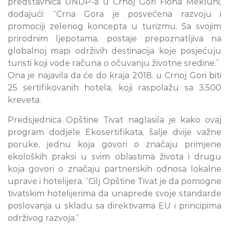
predstavnica UNDP-a u Crnoj Gori Fiona Mekluni,
dodajući: “Crna Gora je posvećena razvoju i
promociji zelenog koncepta u turizmu. Sa svojim
prirodnim ljepotama, postaje prepoznatljiva na
globalnoj mapi održivih destinacija koje posjećuju
turisti koji vode računa o očuvanju životne sredine.”
Ona je najavila da će do kraja 2018. u Crnoj Gori biti
25 sertifikovanih hotela, koji raspolažu sa 3,500
kreveta.
Predsjednica Opštine Tivat naglasila je kako ovaj
program dodjele Ekosertifikata, šalje dvije važne
poruke, jednu koja govori o značaju primjene
ekoloških praksi u svim oblastima života i drugu
koja govori o značaju partnerskih odnosa lokalne
uprave i hotelijera. “Cilj Opštine Tivat je da pomogne
tivatskim hotelijerima da unaprede svoje standarde
poslovanja u skladu sa direktivama EU i principima
održivog razvoja.”