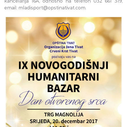
kancelarija 16A, odnosno na telefon 032 661 319,
email: mladisport@opstinativat.com.