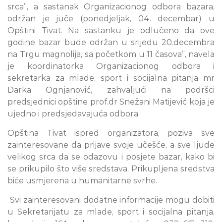
srca”, a sastanak Organizacionog odbora bazara,
održan je juče (ponedjeljak, 04. decembar) u
Opštini Tivat. Na sastanku je odlučeno da ove
godine bazar bude održan u srijedu 20.decembra
na Trgu magnolija, sa početkom u 11 časova”, navela
je koordinatorka Organizacionog odbora i
sekretarka za mlade, sport i socijalna pitanja mr
Darka Ognjanović, zahvaljući na podršci
predsjednici opštine prof.dr Snežani Matijević koja je
ujedno i predsjedavajuća odbora.
Opština Tivat ispred organizatora, poziva sve
zainteresovane da prijave svoje učešće, a sve ljude
velikog srca da se odazovu i posjete bazar, kako bi
se prikupilo što više sredstava. Prikupljena sredstva
biće usmjerena u humanitarne svrhe.
Svi zainteresovani dodatne informacije mogu dobiti
u Sekretarijatu za mlade, sport i socijalna pitanja,