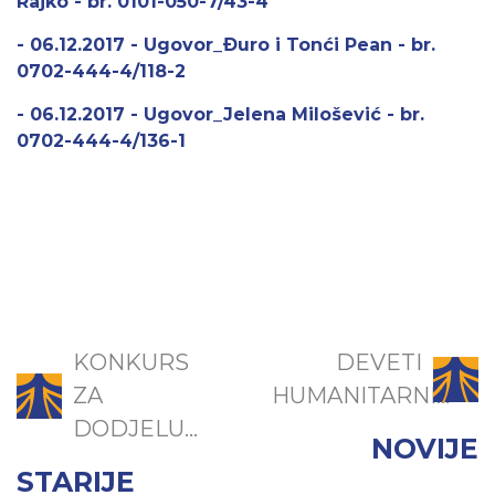
Rajko - br. 0101-050-7/43-4
- 06.12.2017 - Ugovor_Đuro i Tonći Pean - br.
0702-444-4/118-2
- 06.12.2017 - Ugovor_Jelena Milošević - br.
0702-444-4/136-1
KONKURS
DEVETI
ZA
HUMANITARNI...
DODJELU...
NOVIJE
STARIJE