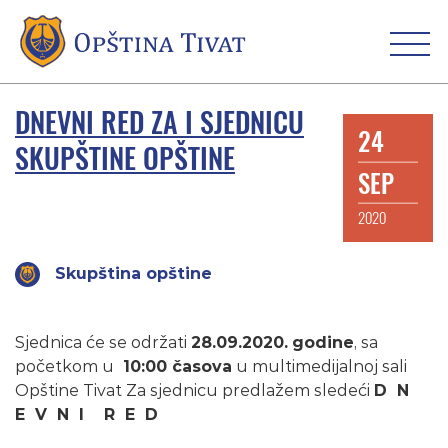
DNEVNI RED ZA I SJEDNICU
24
SKUPŠTINE OPŠTINE
SEP
2020
Skupština opštine
Sjednica će se održati
28.09.2020.
godine
, sa
početkom u
10:00 časova
u multimedijalnoj sali
Opštine Tivat Za sjednicu predlažem sledeći
D N
E V N I R E D