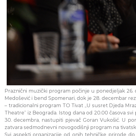
Praznični muzički program počinje u ponedjeljak 26. 
Medošević i bend Spomenari, dok je 28. decembar reze
– tradicionalni program TO Tivat „U susret Djeda Mra
Theatre“ iz Beograda. Istog dana od 20.00 časova svi
30. decembra, nastupiti pjevač Goran Vukošić. U pon
zatvara sedmodnevni novogodišnji program na tivatsko
Svi aspekti organizacije od onih tehničke prirode do 