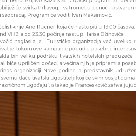
at bend Prljavo kazalište. Muzički program 31. dece
 obilježiće svirka Prljavog, i vatromet u ponoć - ostv
saobraćaj. Program će voditi Ivan Maksimović.
čelistikinje Ane Rucner koja će nastupiti u 13.00 časov
nd VIII2, a od 23.30 počinje nastup Harisa Džinovića.
lavočić naglasila je: „Turistička organizacija već uveli
Tivat je tokom ove kampanje pobudio posebno interesov
akla bih veliku podršku tivatskih hotelskih preduzeća
obali biće upriličeni dočeci, a većina njih je pripremila 
inos organizaciji Nove godine, a predstavnik udružen
 svemu daće tivatski ugostitelji koji će svim posjetiocim
 prazničnom ugođaju“, istakao je Francesković zahvaljujući