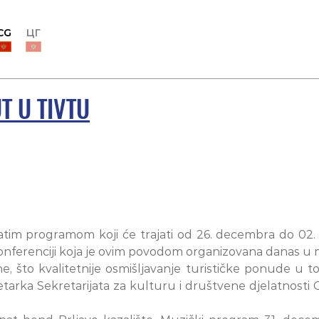
CG
ЦГ
T U TIVTU
atim programom koji će trajati od 26. decembra do 02. 
nferenciji koja je ovim povodom organizovana danas u mu
e, što kvalitetnije osmišljavanje turističke ponude u t
etarka Sekretarijata za kulturu i društvene djelatnosti