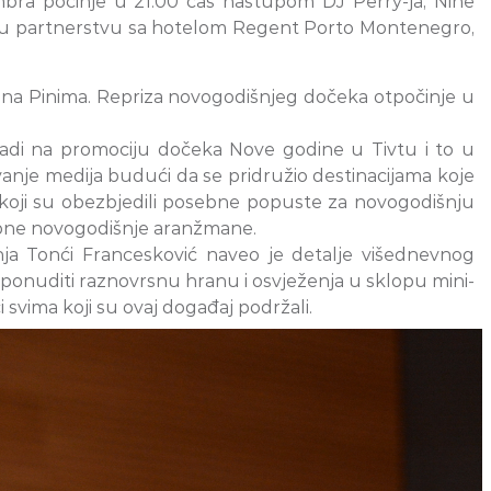
mbra počinje u 21.00 čas nastupom DJ Perry-ja, Nine
aren u partnerstvu sa hotelom Regent Porto Montenegro,
a, na Pinima. Repriza novogodišnjeg dočeka otpočinje u
ko radi na promociju dočeka Nove godine u Tivtu i to u
anje medija budući da se pridružio destinacijama koje
, koji su obezbjedili posebne popuste za novogodišnju
posebne novogodišnje aranžmane.
ja Tonći Francesković naveo je detalje višednevnog
a ponuditi raznovrsnu hranu i osvježenja u sklopu mini-
 svima koji su ovaj događaj podržali.