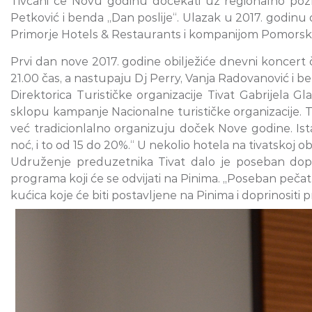
Tivćani će Novu godinu dočekati uz regionalno pozn
Petković i benda „Dan poslije“. Ulazak u 2017. godinu
Primorje Hotels & Restaurants i kompanijom Pomorski 
Prvi dan nove 2017. godine obilježiće dnevni koncert 
21.00 čas, a nastupaju Dj Perry, Vanja Radovanović i be
Direktorica Turističke organizacije Tivat Gabrijela G
sklopu kampanje Nacionalne turističke organizacije. 
već tradicionlalno organizuju doček Nove godine. Ist
noć, i to od 15 do 20%.“ U nekolio hotela na tivatskoj 
Udruženje preduzetnika Tivat dalo je poseban dopr
programa koji će se odvijati na Pinima. „Poseban pečat
kućica koje će biti postavljene na Pinima i doprinositi