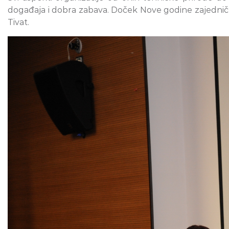
događaja i dobra zabava. Doček Nove godine zajedničk
Tivat.