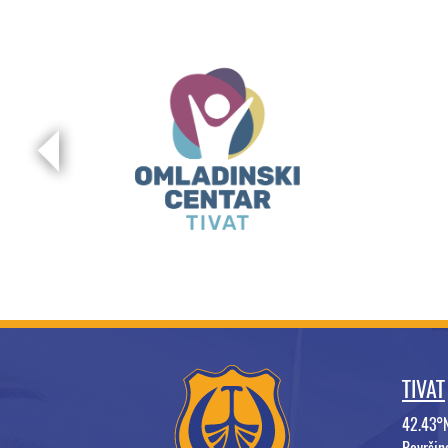
TIVAT
42.43°