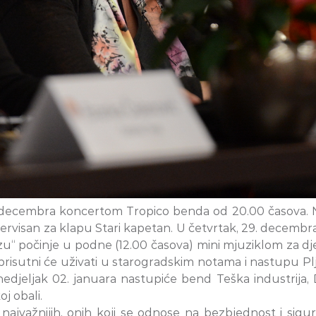
decembra koncertom Tropico benda od 20.00 časova. Na 
rvisan za klapu Stari kapetan. U četvrtak, 29. decembra
zu“ počinje u podne (12.00 časova) mini mjuziklom za dj
 prisutni će uživati u starogradskim notama i nastupu P
edjeljak 02. januara nastupiće bend Teška industrija,
j obali.
najvažnijih, onih koji se odnose na bezbjednost i sigu