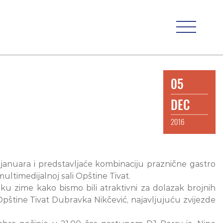
05
DEC
2016
januara i predstavljaće kombinaciju praznične gastro
ltimedijalnoj sali Opštine Tivat.
oku zime kako bismo bili atraktivni za dolazak brojnih
 Opštine Tivat Dubravka Nikčević, najavljujuću zvijezde