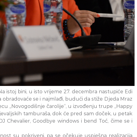
istoj bini, u isto vrijeme 27. decembra nastupiće Edi
 obradovaće se i najmlađi, budući da stiže Djeda Mraz
ecu „Novogodišnje čarolije“, u izvođenju trupe „Happy
ljevaljskih tamburaša, dok će pred sam doček, u petak
 DJ Chevalier, Goodbye windows i bend Toć, čime se i
rnost su pokriveni, pa se očekuje uspješna realizacija