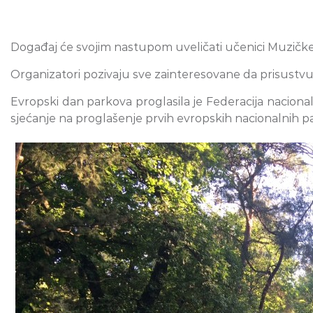
Događaj će svojim nastupom uveličati učenici Muzičke 
Organizatori pozivaju sve zainteresovane da prisustvuj
Evropski dan parkova proglasila je Federacija naciona
sjećanje na proglašenje prvih evropskih nacionalnih p