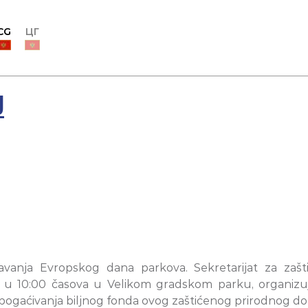
CG
ЦГ
U
avanja Evropskog dana parkova. Sekretarijat za zašti
 u 10:00 časova u Velikom gradskom parku, organizuj
bogaćivanja biljnog fonda ovog zaštićenog prirodnog do