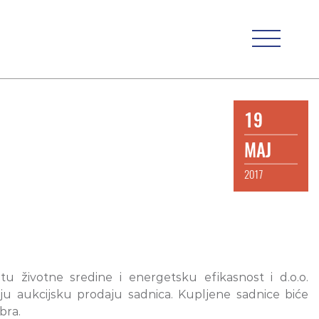
19
MAJ
2017
tu životne sredine i energetsku efikasnost i d.o.o.
u aukcijsku prodaju sadnica. Kupljene sadnice biće
bra.