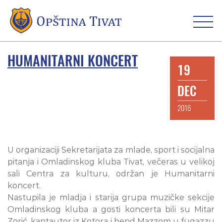
HUMANITARNI KONCERT
19
DEC
2016
U organizaciji Sekretarijata za mlade, sport i socijalna
pitanja i Omladinskog kluba Tivat, večeras u velikoj
sali Centra za kulturu, održan je Humanitarni
koncert.
Nastupila je mladja i starija grupa muzičke sekcije
Omladinskog kluba a gosti koncerta bili su Mitar
Zorić, kantautor iz Kotora i bend Mazzom u fugazzu