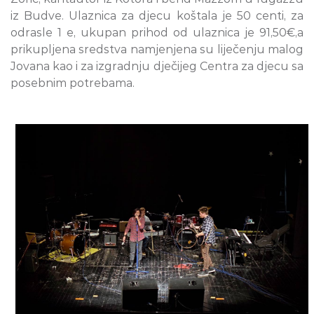
iz Budve. Ulaznica za djecu koštala je 50 centi, za
odrasle 1 e, ukupan prihod od ulaznica je 91,50€,a
prikupljena sredstva namjenjena su liječenju malog
Jovana kao i za izgradnju dječijeg Centra za djecu sa
posebnim potrebama.