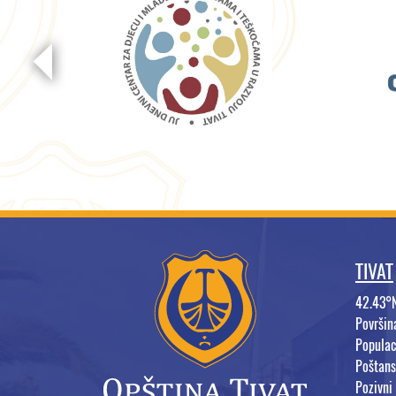
TIVAT
42.43°
Površi
Populac
Poštans
Pozivni