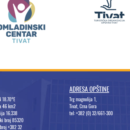
ADRESA OPŠTINE
N 18.70°E
Trg magnolija 1,
na 46 km2
Tivat, Crna Gora
ija 16.338
tel: +382 (0) 32/661-300
ki broj 85320
 broj +382 32