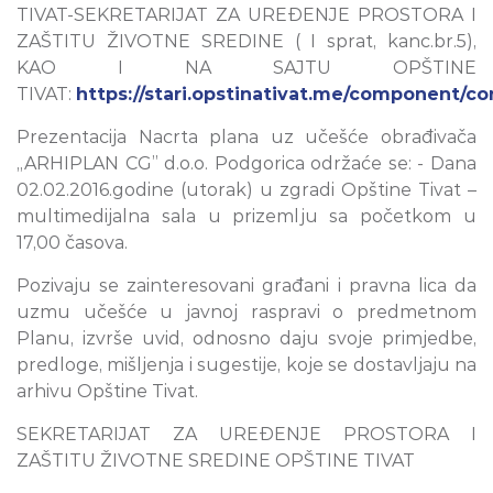
TIVAT-SEKRETARIJAT ZA UREĐENJE PROSTORA I
ZAŠTITU ŽIVOTNE SREDINE ( I sprat, kanc.br.5),
KAO I NA SAJTU OPŠTINE
TIVAT:
https://stari.opstinativat.me/component/co
Prezentacija Nacrta plana uz učešće obrađivača
„ARHIPLAN CG” d.o.o. Podgorica održaće se: - Dana
02.02.2016.godine (utorak) u zgradi Opštine Tivat –
multimedijalna sala u prizemlju sa početkom u
17,00 časova.
Pozivaju se zainteresovani građani i pravna lica da
uzmu učešće u javnoj raspravi o predmetnom
Planu, izvrše uvid, odnosno daju svoje primjedbe,
predloge, mišljenja i sugestije, koje se dostavljaju na
arhivu Opštine Tivat.
SEKRETARIJAT ZA UREĐENJE PROSTORA I
ZAŠTITU ŽIVOTNE SREDINE OPŠTINE TIVAT