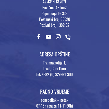
42.43°N 18.70°E
Površina 46 km2
Populacija 16.338
Poštanski broj 85320
Pozivni broj +382 32
ADRESA OPŠTINE
Trg magnolija 1,
Tivat, Crna Gora
tel: +382 (0) 32/661-300
RADNO VRIJEME
ponedeljak – petak
07-15h (pauza 11-11:30h)