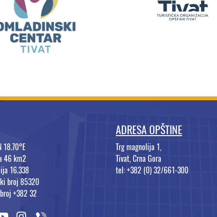
ADRESA OPŠTINE
N 18.70°E
Trg magnolija 1,
na 46 km2
Tivat, Crna Gora
ija 16.338
tel: +382 (0) 32/661-300
ki broj 85320
 broj +382 32