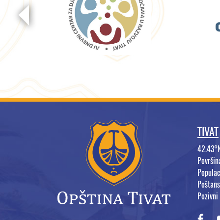
TIVAT
42.43°
Površi
Populac
Poštans
Pozivni