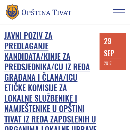
JAVNI POZIV ZA
29
PREDLAGANJE
SEP
KANDIDATA/KINJE ZA
2017
PREDSJEDNIKA/CU IZ REDA
GRAĐANA I ČLANA/ICU
ETIČKE KOMISIJE ZA
LOKALNE SLUŽBENIKE I
NAMJEŠTENIKE U OPŠTINI
TIVAT IZ REDA ZAPOSLENIH U
ORGANIMA LOKALNE UPRAVE