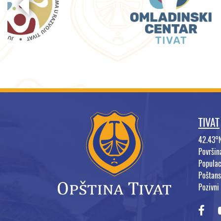
TIVAT
42.43°
Površi
Populac
Poštans
Pozivni