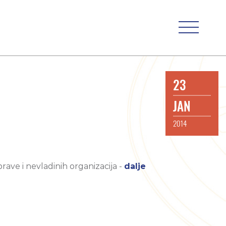
23
JAN
2014
ave i nevladinih organizacija -
dalje