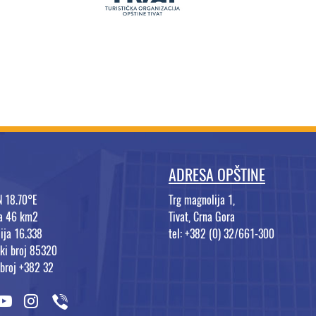
ADRESA OPŠTINE
N 18.70°E
Trg magnolija 1,
na 46 km2
Tivat, Crna Gora
ija 16.338
tel: +382 (0) 32/661-300
ki broj 85320
 broj +382 32